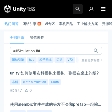
热门问答
团结引擎
AI专区
车机产品
工业解决方案
开源
全部问题
等你来答
团结引擎
hub
粒子系统
闪退
VFX
崩溃
账号
渲染
查看更多标签
unity 如何使用布料模拟来模拟一张摆在桌上的纸?
布料
cloth simulation
Cloth
847
0
使用alembic文件生成的头发不会和prefab一起缩放，长度会保持不变