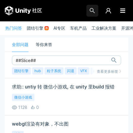
热门问答
团结引擎
AI专区
车机产品
工业解决方案
开源
全部问题
等你来答
团结引擎
hub
粒子系统
闪退
VFX
崩溃
账号
渲染
查看更多标签
求助:: untiy 转 微信小游戏, 在 unity 里build 报错
微信小游戏
1128
0
webgl渲染有对象，不出图