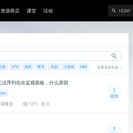
资源商店
课堂
活动
闪退
VFX
崩溃
账号
渲染
小游戏
HMI
鸿蒙
查看更多标签
段无法序列化在监视面板，什么原因
2
een
回答
回答过
1211
0
3