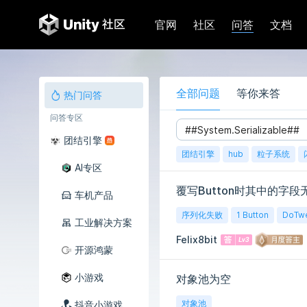
问答
官网
社区
文档
全部问题
等你来答
热门问答
问答专区
团结引擎
团结引擎
hub
粒子系统
AI专区
覆写Button时其中的字
车机产品
序列化失败
1 Button
DoTw
工业解决方案
Felix8bit
开源鸿蒙
小游戏
对象池为空
对象池
抖音小游戏