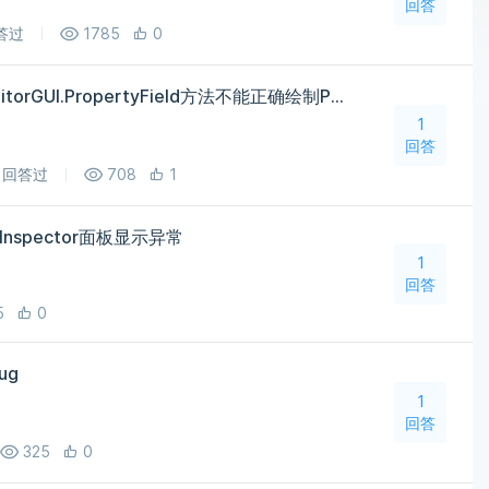
回答
答过
1785
0
PropertyDrawer中使用EditorGUI.PropertyField方法不能正确绘制Property
1
回答
回答过
708
1
t，Inspector面板显示异常
1
回答
5
0
ug
1
回答
325
0