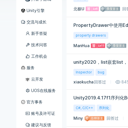
北极U
回
Unity引擎
交流与成长
新手答疑
property drawers
技术问答
ManHua
工作机会
unity2020，list嵌套lis
服务
Inspector
bug
云开发
xiaokucha
回答过
84
UOS在线服务
Unity2019.4.17f1序列化B
官方事务
C#, C/C++
序列化
账号及许可证
Miny
回答过
建议与反馈