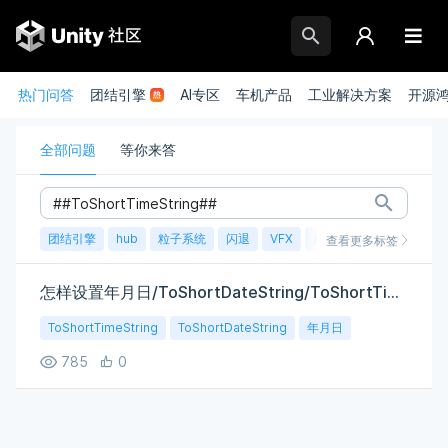
热门问答
团结引擎
AI专区
车机产品
工业解决方案
开源
全部问题
等你来答
团结引擎
hub
粒子系统
闪退
VFX
崩溃
账号
渲染
查看更多标签
怎样设置年月日/ToShortDateString/ToShortTimeString？
ToShortTimeString
ToShortDateString
年月日
785
0