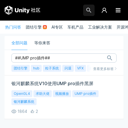
热门问答
团结引擎
AI专区
车机产品
工业解决方案
开源
全部问题
等你来答
团结引擎
hub
粒子系统
闪退
VFX
崩溃
账号
渲染
查看更多标签
银河麒麟系统V10使用UMP pro插件黑屏
OpenGL4
求助大佬
视频播放
UMP pro插件
银河麒麟系统
1864
2