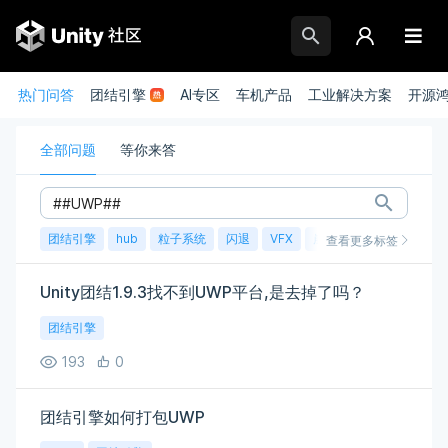
热门问答
团结引擎
AI专区
车机产品
工业解决方案
开源
全部问题
等你来答
团结引擎
hub
粒子系统
闪退
VFX
崩溃
账号
渲染
查看更多标签
Unity团结1.9.3找不到UWP平台,是去掉了吗？
团结引擎
193
0
团结引擎如何打包UWP