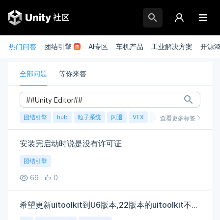
热门问答
团结引擎
AI专区
车机产品
工业解决方案
开源
全部问题
等你来答
团结引擎
hub
粒子系统
闪退
VFX
崩溃
账号
渲染
查看更多标签
安装完启动时说是没有许可证
团结引擎
69
0
希望更新uitoolkit到U6版本,22版本的uitoolkit不太能用