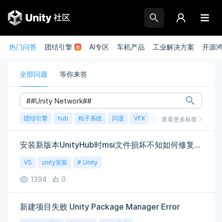
热门问答
团结引擎
AI专区
车机产品
工业解决方案
开源
全部问题
等你来答
团结引擎
hub
粒子系统
闪退
VFX
崩溃
账号
渲染
查看更多标签
安装新版本UnityHub时msi文件损坏不知如何修复求大佬解答
VS
unity安装
# Unity
1394
0
新建项目失败 Unity Package Manager Error