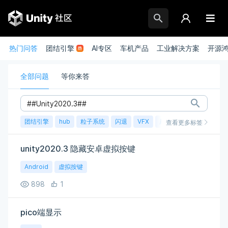
热门问答
团结引擎
AI专区
车机产品
工业解决方案
开源
全部问题
等你来答
团结引擎
hub
粒子系统
闪退
VFX
崩溃
账号
渲染
查看更多标签
unity2020.3 隐藏安卓虚拟按键
Android
虚拟按键
898
1
pico端显示