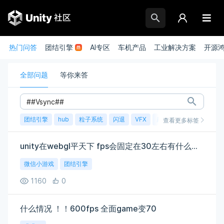
热门问答
团结引擎
AI专区
车机产品
工业解决方案
开源
全部问题
等你来答
团结引擎
hub
粒子系统
闪退
VFX
崩溃
账号
渲染
查看更多标签
unity在webgl平天下 fps会固定在30左右有什么比较好的解决办法吗？VSync Count 已经设置成dont了
微信小游戏
团结引擎
1160
0
什么情况 ！！600fps 全面game变70