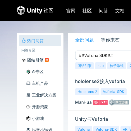
问答
官网
社区
文档
全部问题
等你来答
热门问答
问答专区
团结引擎
团结引擎
hub
粒子系统
AI专区
hololense2接入vuforia
车机产品
HoloLens 2
Vuforia-SDK
工业解决方案
ManHua
开源鸿蒙
小游戏
Unity与Vuforia
Vuforia
Vuforia-SDK
AR (
抖音小游戏