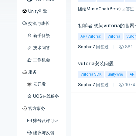
团结MuseChat(Beta)
回答过
Unity引擎
交流与成长
初学者 想问vuforia
新手答疑
AR (Vuforia)
Vuforia
Vufor
SophieZ
回答过
881
技术问答
工作机会
vuforia安装问题
服务
Vuforia SDK
unity安装
AR
云开发
SophieZ
回答过
1074
UOS在线服务
官方事务
账号及许可证
建议与反馈