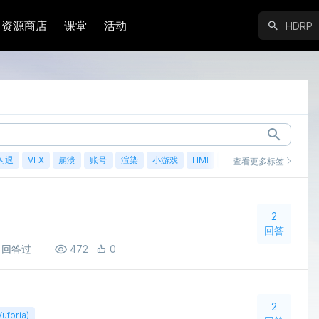
资源商店
课堂
活动
闪退
VFX
崩溃
账号
渲染
小游戏
HMI
鸿蒙
查看更多标签
2
回答
回答过
472
0
2
Vuforia)