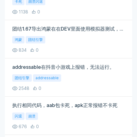
卡死
崩溃闪退
1138
0
团结1.67导出鸿蒙在在DEV里面使用模拟器测试，弹出错误
鸿蒙
团结引擎
834
0
addressable在抖音小游戏上报错，无法运行。
团结引擎
addressable
2548
0
执行相同代码，aab包卡死，apk正常报错不卡死
闪退
崩溃
676
0