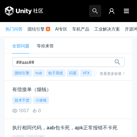
热门问答
团结引擎
AI专区
车机产品
工业解决方案
开源
全部问题
等你来答
团结引擎
hub
粒子系统
闪退
VFX
崩溃
账号
渲染
查看更多标签
有偿接单（烟钱）
技术干货
小游戏
1007
0
执行相同代码，aab包卡死，apk正常报错不卡死