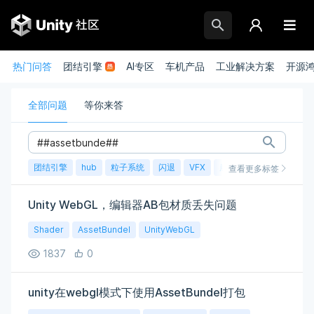
热门问答
团结引擎
AI专区
车机产品
工业解决方案
开源
全部问题
等你来答
团结引擎
hub
粒子系统
闪退
VFX
崩溃
账号
渲染
查看更多标签
Unity WebGL，编辑器AB包材质丢失问题
Shader
AssetBundel
UnityWebGL
1837
0
unity在webgl模式下使用AssetBundel打包