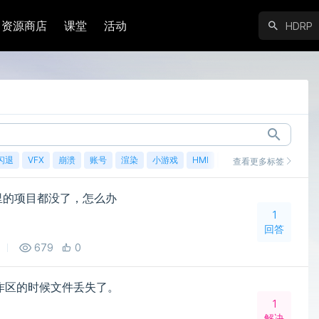
资源商店
课堂
活动
闪退
VFX
崩溃
账号
渲染
小游戏
HMI
鸿蒙
查看更多标签
ic里的项目都没了，怎么办
1
回答
679
0
cm工作区的时候文件丢失了。
1
解决