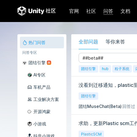
问答
官网
社区
文档
全部问题
等你来答
热门问答
问答专区
团结引擎
团结引擎
hub
粒子系统
AI专区
没看到迁移通知，plast
车机产品
团结引擎
工业解决方案
团结MuseChat(Beta)
回答过
开源鸿蒙
求助，更新Plastic s
小游戏
PlasticSCM
抖音小游戏