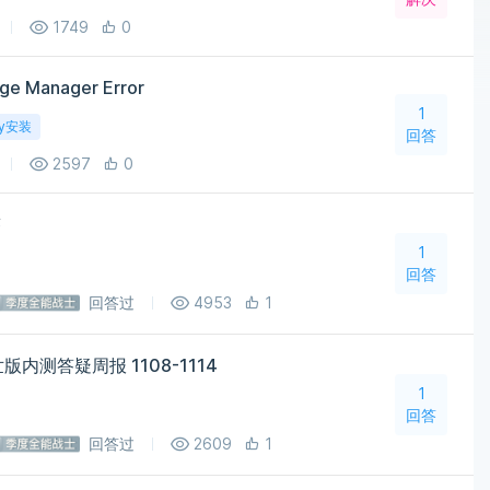
1749
0
 Manager Error
1
ty安装
回答
2597
0
答
1
回答
回答过
4953
1
版内测答疑周报 1108-1114
1
回答
回答过
2609
1