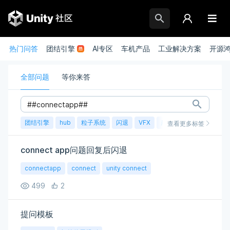
热门问答
团结引擎
AI专区
车机产品
工业解决方案
开源
全部问题
等你来答
团结引擎
hub
粒子系统
闪退
VFX
崩溃
账号
渲染
查看更多标签
connect app问题回复后闪退
connectapp
connect
unity connect
499
2
提问模板