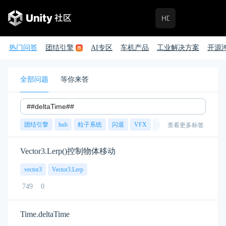
热门问答
团结引擎
AI专区
车机产品
工业解决方案
开源
全部问题
等你来答
团结引擎
hub
粒子系统
闪退
VFX
崩溃
账号
渲染
查看更多标签
Vector3.Lerp()控制物体移动
vector3
Vector3.Lerp
749
0
Time.deltaTime