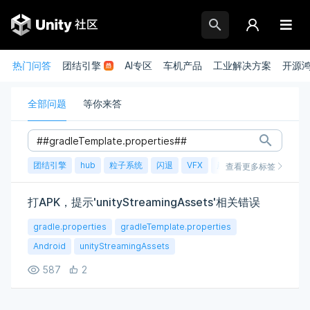
热门问答
团结引擎
AI专区
车机产品
工业解决方案
开源
全部问题
等你来答
团结引擎
hub
粒子系统
闪退
VFX
崩溃
账号
渲染
查看更多标签
打APK，提示'unityStreamingAssets'相关错误
gradle.properties
gradleTemplate.properties
Android
unityStreamingAssets
587
2