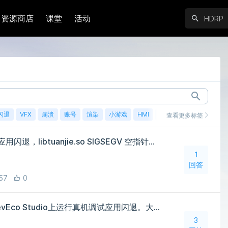
资源商店
课堂
活动
闪退
VFX
崩溃
账号
渲染
小游戏
HMI
鸿蒙
查看更多标签
【求助】HarmonyOS 7.0 应用闪退，libtuanjie.so SIGSEGV 空指针异常定位问题
1
回答
57
0
团结给的libtuanjie.so在DevEco Studio上运行真机调试应用闪退。大佬该怎么解决
3