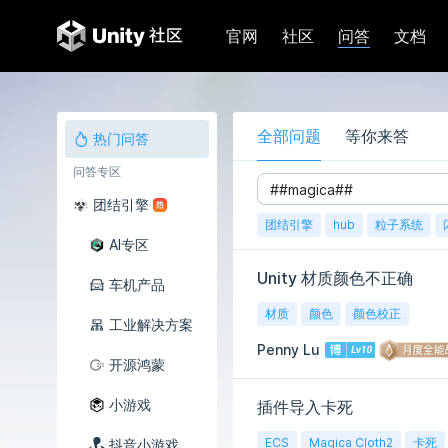
问答
官网
社区
文档
全部问题
等你来答
热门问答
问答专区
团结引擎
团结引擎
hub
粒子系统
AI专区
Unity 材质颜色不正确
车机产品
材质
颜色
颜色校正
工业解决方案
Penny Lu
开源鸿蒙
小游戏
插件导入卡死
ECS
Magica Cloth2
卡死
抖音小游戏