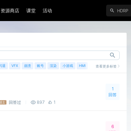
资源商店
课堂
活动
闪退
VFX
崩溃
账号
渲染
小游戏
HMI
鸿蒙
查看更多标签
1
回答
回答过
897
1
6