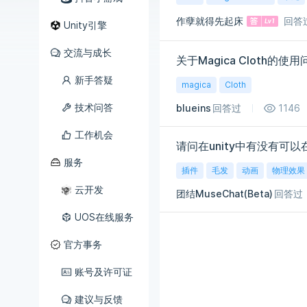
作孽就得先起床
回答
Unity引擎
交流与成长
关于Magica Cloth的使用
新手答疑
magica
Cloth
技术问答
blueins
回答过
1146
工作机会
请问在unity中有没有可
服务
插件
毛发
动画
物理效果
云开发
团结MuseChat(Beta)
回答过
UOS在线服务
官方事务
账号及许可证
建议与反馈