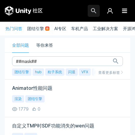
热门问答
团结引擎
AI专区
车机产品
工业解决方案
开源
全部问题
等你来答
团结引擎
hub
粒子系统
闪退
VFX
崩溃
账号
渲染
查看更多标签
Animator性能问题
渲染
团结引擎
1779
0
自定义TMP时SDF功能消失的wen问题