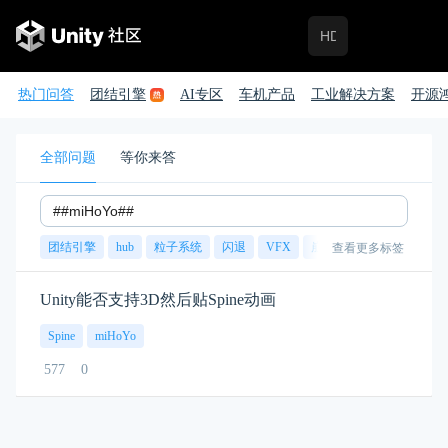
热门问答
团结引擎
AI专区
车机产品
工业解决方案
开源
全部问题
等你来答
团结引擎
hub
粒子系统
闪退
VFX
崩溃
账号
渲染
查看更多标签
Unity能否支持3D然后贴Spine动画
Spine
miHoYo
577
0