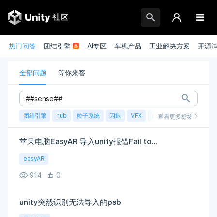
热门问答
团结引擎
AI专区
车机产品
工业解决方案
开源
全部问题
等你来答
团结引擎
hub
粒子系统
闪退
VFX
崩溃
账号
渲染
查看更多标签
苹果电脑EasyAR 导入unity报错Fail to...
easyAR
914
0
unity突然识别无法导入的psb