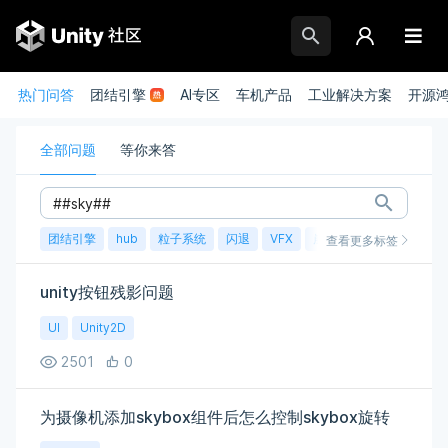
热门问答
团结引擎
AI专区
车机产品
工业解决方案
开源
全部问题
等你来答
团结引擎
hub
粒子系统
闪退
VFX
崩溃
账号
渲染
查看更多标签
unity按钮残影问题
UI
Unity2D
2501
0
为摄像机添加skybox组件后怎么控制skybox旋转