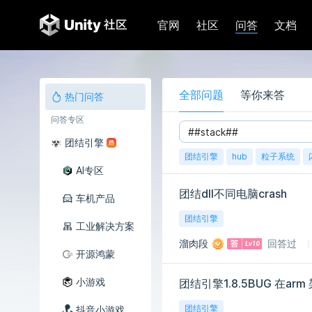
问答
官网
社区
文档
全部问题
等你来答
热门问答
问答专区
团结引擎
团结引擎
hub
粒子系统
AI专区
团结dll不同电脑crash
车机产品
团结引擎
工业解决方案
溜肉段
回答过
开源鸿蒙
小游戏
团结引擎1.8.5BUG 在a
团结引擎
抖音小游戏