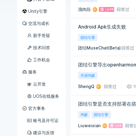
溜肉段
回答过
Unity引擎
交流与成长
Android Apk生成失败
新手答疑
团结引擎
技术问答
团结MuseChat(Beta)
回答过
工作机会
团结引擎导出openharmon
服务
开源鸿蒙
云开发
ShengQ
回答过
1
UOS在线服务
官方事务
鸿蒙
团结引擎
账号及许可证
Liuweixian
回答
建议与反馈