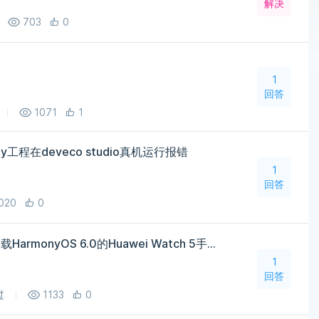
解决
703
0
1
回答
1071
1
y工程在deveco studio真机运行报错
1
回答
020
0
团结引擎是否支持部署在搭载HarmonyOS 6.0的Huawei Watch 5手表上？
1
回答
过
1133
0