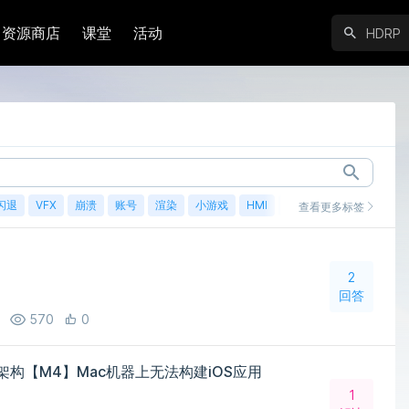
资源商店
课堂
活动
闪退
VFX
崩溃
账号
渲染
小游戏
HMI
鸿蒙
查看更多标签
2
回答
570
0
rm 架构【M4】Mac机器上无法构建iOS应用
1