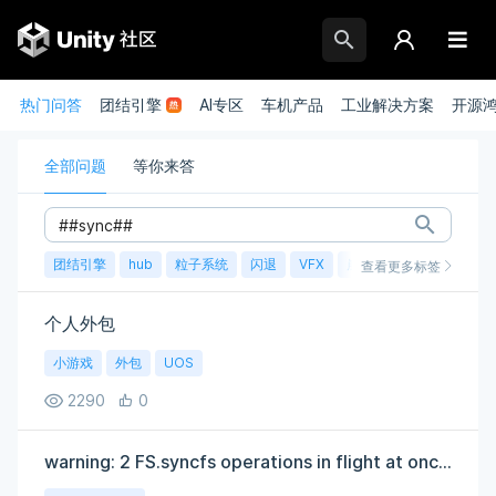
热门问答
团结引擎
AI专区
车机产品
工业解决方案
开源
全部问题
等你来答
团结引擎
hub
粒子系统
闪退
VFX
崩溃
账号
渲染
查看更多标签
个人外包
小游戏
外包
UOS
2290
0
warning: 2 FS.syncfs operations in flight at once, probably just doing extra work