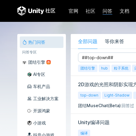
问答
官网
社区
文档
全部问题
等你来答
热门问答
问答专区
团结引擎
团结引擎
hub
粒子系统
AI专区
2D游戏的光照和阴影实现
车机产品
top-down
Light-Shadow
工业解决方案
团结MuseChat(Beta)
回答过
开源鸿蒙
Unity编译问题
小游戏
编译
抖音小游戏