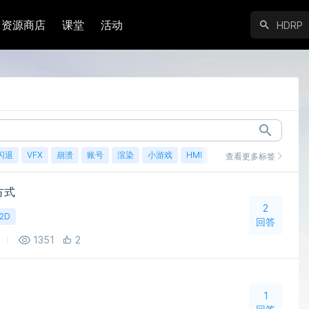
资源商店
课堂
活动
闪退
VFX
崩溃
账号
渲染
小游戏
HMI
鸿蒙
查看更多标签
方式
2
2D
回答
1351
2
1