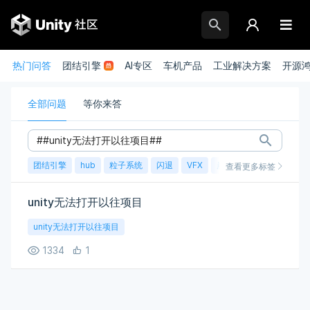
热门问答
团结引擎
AI专区
车机产品
工业解决方案
开源
全部问题
等你来答
团结引擎
hub
粒子系统
闪退
VFX
崩溃
账号
渲染
查看更多标签
unity无法打开以往项目
unity无法打开以往项目
1334
1