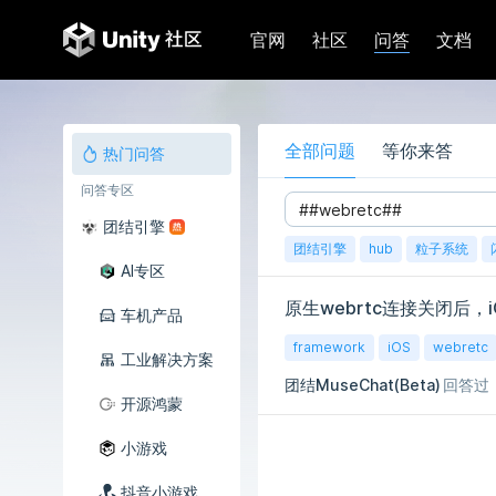
问答
官网
社区
文档
全部问题
等你来答
热门问答
问答专区
团结引擎
团结引擎
hub
粒子系统
AI专区
原生webrtc连接关闭后，iO
车机产品
framework
iOS
webretc
工业解决方案
团结MuseChat(Beta)
回答过
开源鸿蒙
小游戏
抖音小游戏