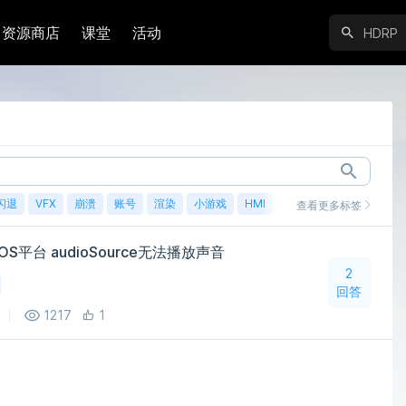
资源商店
课堂
活动
闪退
VFX
崩溃
账号
渲染
小游戏
HMI
鸿蒙
查看更多标签
S平台 audioSource无法播放声音
2
回答
1217
1