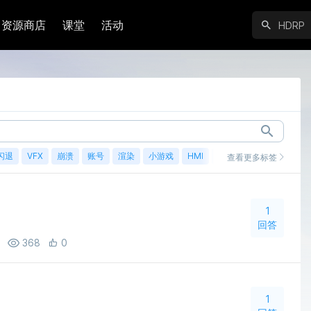
资源商店
课堂
活动
闪退
VFX
崩溃
账号
渲染
小游戏
HMI
鸿蒙
查看更多标签
1
回答
368
0
1