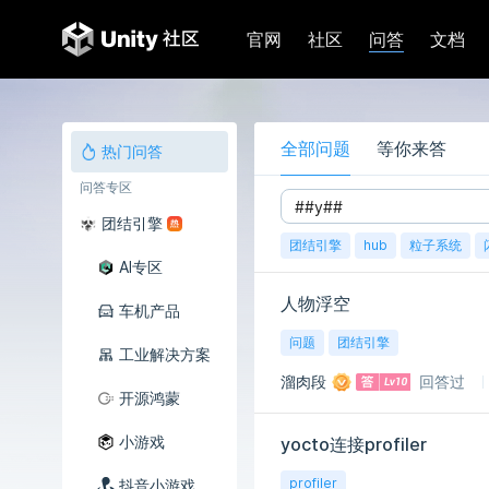
问答
官网
社区
文档
全部问题
等你来答
热门问答
问答专区
团结引擎
团结引擎
hub
粒子系统
AI专区
人物浮空
车机产品
问题
团结引擎
工业解决方案
溜肉段
回答过
开源鸿蒙
小游戏
yocto连接profiler
profiler
抖音小游戏