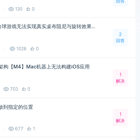
回答
130
0
【求救帖】Unity 2021.3 台球游戏无法实现真实桌布阻尼与旋转效果（PhysX 4.1）
2
回答
1028
0
rm 架构【M4】Mac机器上无法构建iOS应用
1
解决
703
0
le不能放到指定的位置
1
解决
677
1