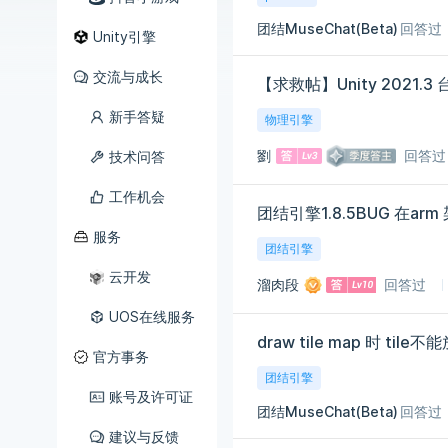
团结MuseChat(Beta)
回答过
Unity引擎
交流与成长
新手答疑
物理引擎
劉
回答过
技术问答
工作机会
团结引擎1.8.5BUG 在a
服务
团结引擎
云开发
溜肉段
回答过
UOS在线服务
draw tile map 时 ti
官方事务
团结引擎
账号及许可证
团结MuseChat(Beta)
回答过
建议与反馈