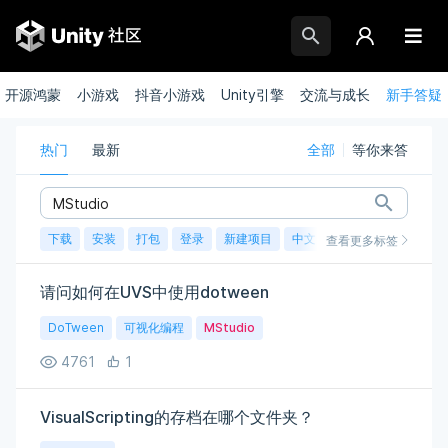
开源鸿蒙
小游戏
抖音小游戏
Unity引擎
交流与成长
新手答疑
热门
最新
全部
等你来答
下载
安装
打包
登录
新建项目
中文
求助
求解答
教
查看更多标签
请问如何在UVS中使用dotween
DoTween
可视化编程
MStudio
4761
1
VisualScripting的存档在哪个文件夹？