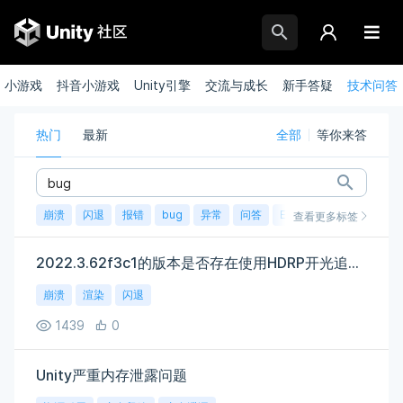
小游戏
抖音小游戏
Unity引擎
交流与成长
新手答疑
技术问答
热门
最新
全部
等你来答
崩溃
闪退
报错
bug
异常
问答
Error
查看更多标签
2022.3.62f3c1的版本是否存在使用HDRP开光追导致显存溢出闪退的
崩溃
渲染
闪退
1439
0
Unity严重内存泄露问题