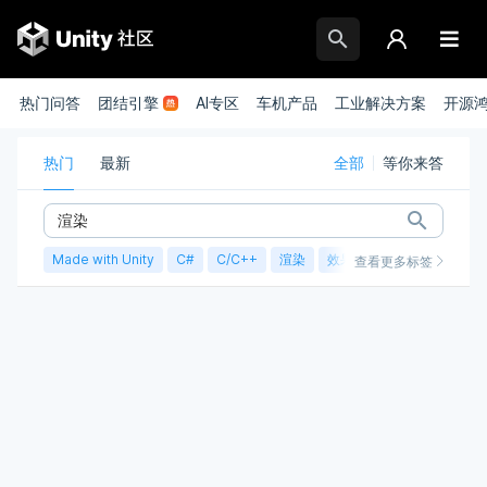
热门问答
团结引擎
AI专区
车机产品
工业解决方案
开源
热门
最新
全部
等你来答
Made with Unity
C#
C/C++
渲染
效果实现
性能优化
查看更多标签