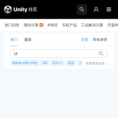
热门问答
团结引擎
AI专区
车机产品
工业解决方案
开源
热门
最新
全部
等你来答
Made with Unity
C#
C/C++
渲染
效果实现
性能优化
查看更多标签