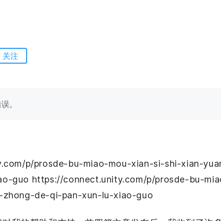
关注
错误。
ty.com/p/prosde-bu-miao-mou-xian-si-shi-xian-yua
ao-guo https://connect.unity.com/p/prosde-bu-mia
a-zhong-de-qi-pan-xun-lu-xiao-guo