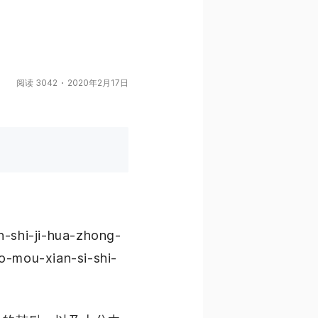
阅读 3042
2020年2月17日
n-shi-ji-hua-zhong-
o-mou-xian-si-shi-