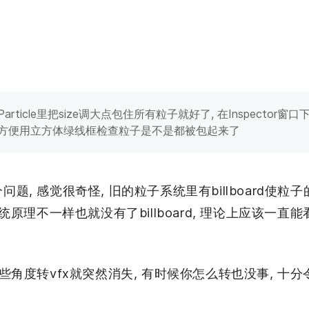
lize Particle里把size调大点包住所有粒子就好了, 在Inspect
der组件方便用立方体绿线框检查粒子是不是都被包起来了
题, 感觉很奇怪, 旧的粒子系统里有billboard使
统原理不一样也就没有了billboard, 理论上应该一直
些角度转vfx就突然消失, 有时候你怎么转也没事, 十分