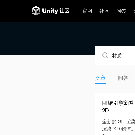
官网
社区
问答
文章
问答
团结引擎新功能
2D
全新的 3D 渲
渲染 3D 物