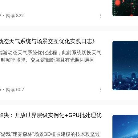
2 • 阅读 822
界动态天气系统与场景交互优化实践日志》
端游动态天气系统优化过程，此前系统切换天气
）时帧率骤降、交互逻辑断层且有光照闪屏问
5 • 阅读 607
解决：开放世界层级实例化+GPU批处理优
游戏“迷雾森林”场景3D植被建模的技术攻坚过