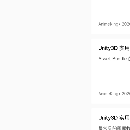
AnimeKing
• 202
Unity3D 实
Asset Bund
AnimeKing
• 202
Unity3D 
最常见的题库