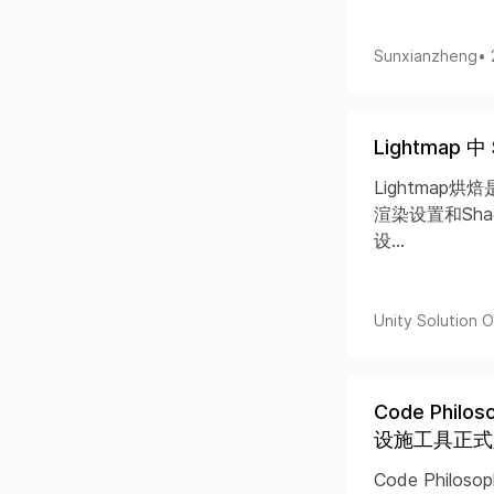
Sunxianzheng
•
Lightmap
Lightmap烘焙
渲染设置和Sha
设...
Unity Solution Of
Code Philos
设施工具正式
Code Phil