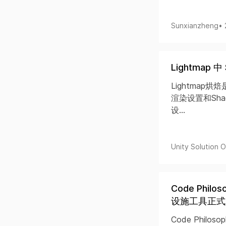
Sunxianzheng
•
Lightmap
Lightmap
渲染设置和Sha
设...
Unity Solution Of
Code Phil
设施工具正式
Code Phil