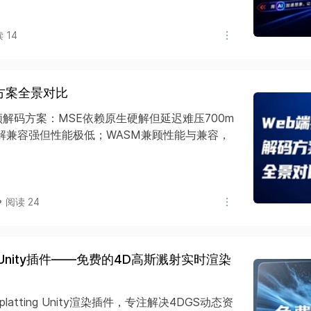
读 14
方案全景对比
频解码方案：MSE依赖原生硬解但延迟难压700m
解兼容强但性能极低；WASM兼顾性能与兼容，
 • 阅读 24
DGS Unity插件——免费的4D高斯溅射实时渲染
 Splatting Unity渲染插件，专注解决4DGS动态资