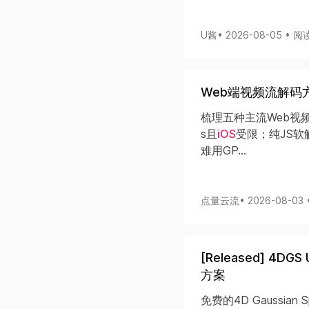
U酱
• 2026-08-05 • 阅
Web端视频流解码
梳理五种主流Web视
s且
iOS
受限；纯JS软
难用GP...
点量云流
• 2026-08-03
[Released] 4
方案
免费的4D Gaussian