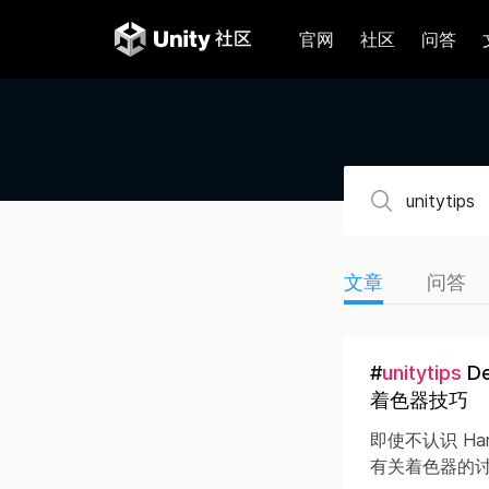
官网
社区
问答
文章
问答
#
unitytips
De
着色器技巧
即使不认识 H
有关着色器的讨论