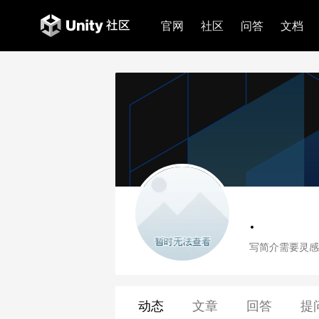
官网
社区
问答
文档
.
写简介需要灵感
动态
文章
回答
提