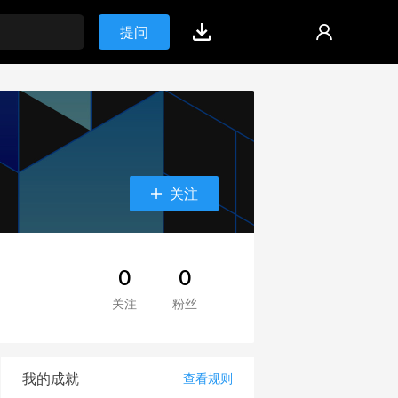
提问
关注
0
0
关注
粉丝
我的成就
查看规则