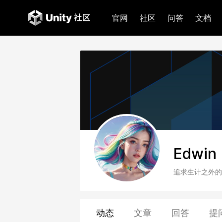
官网
社区
问答
文档
Edwin
追求生计之外的
动态
文章
回答
提