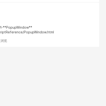
**PopupWindow**
ScriptReference/PopupWindow.html
 次浏览