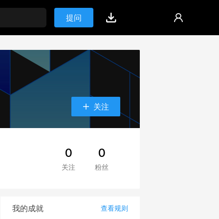
提问
关注
0
0
关注
粉丝
我的成就
查看规则