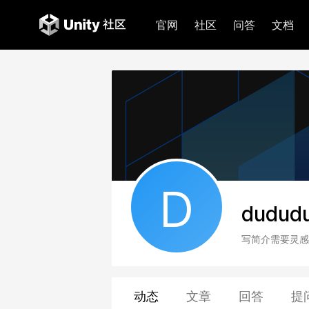
官网
社区
问答
文档
D
dudud
写简介需要灵感
动态
文章
回答
提