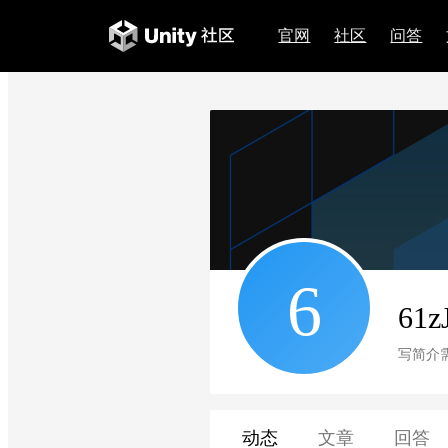
官网
社区
问答
6
61z
写简介
动态
文章
回答