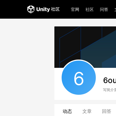
官网
社区
问答
6
6o
写简介
动态
文章
回答