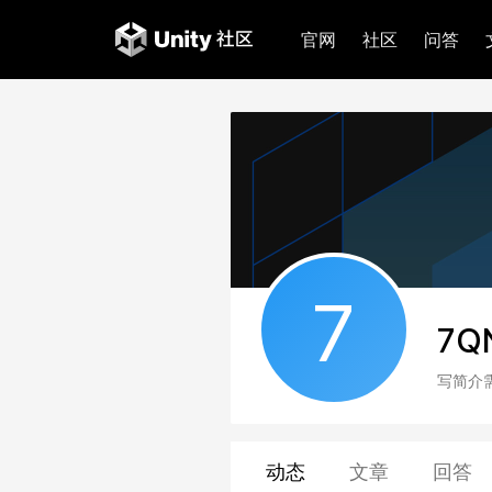
官网
社区
问答
7
7Q
写简介
动态
文章
回答