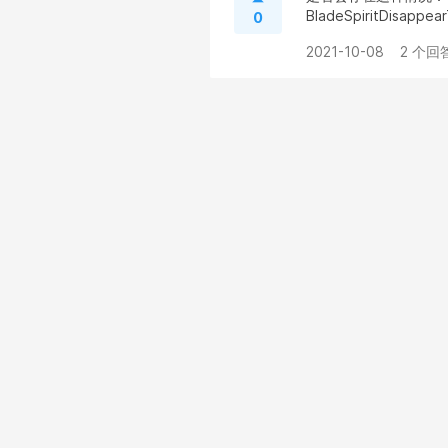
BladeSpiritDisapp
0
2021-10-08
2 个回