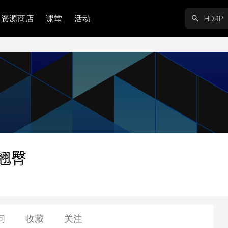
资源商店
课堂
活动
翘臀
问
收藏
关注