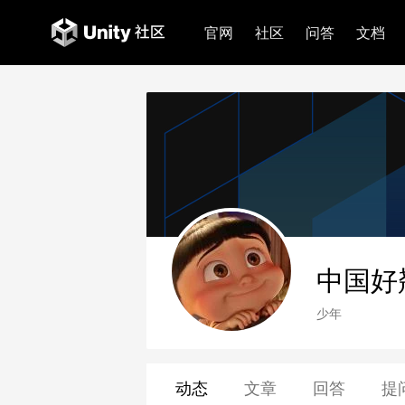
官网
社区
问答
文档
中国好
少年
动态
文章
回答
提